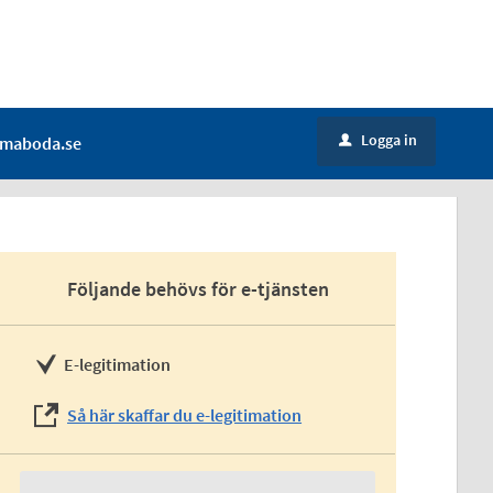
Logga in
maboda.se
u
Följande behövs för e-tjänsten
E-legitimation
Så här skaffar du e-legitimation