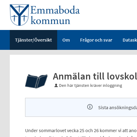
Välkommen
till
e-
tjänster
-
Tjänster/Översikt
Om
Frågor och svar
Datask
Emmaboda
kommun
Anmälan till lovsko
Den här tjänsten kräver inloggning
Sista ansökningsdag
Under sommarlovet vecka 25 och 26 kommer vi att anor