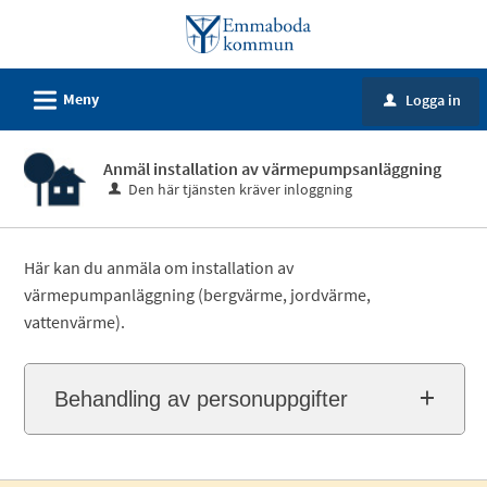
Välkommen
till
e-
L
Meny
Logga in
tjänster
u
-
Emmaboda
Anmäl installation av värmepumpsanläggning
Den här tjänsten kräver inloggning
kommun
Här kan du anmäla om installation av
värmepumpanläggning (bergvärme, jordvärme,
vattenvärme).
Behandling av personuppgifter