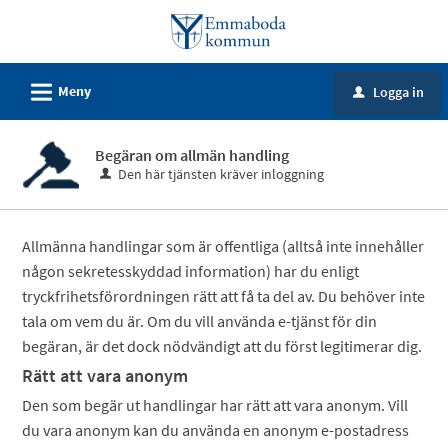
Välkommen
till
e-
L
Meny
Logga in
tjänster
u
-
Emmaboda
Begäran om allmän handling
Den här tjänsten kräver inloggning
kommun
Allmänna handlingar som är offentliga (alltså inte innehåller
någon sekretesskyddad information) har du enligt
tryckfrihetsförordningen rätt att få ta del av. Du behöver inte
tala om vem du är. Om du vill använda e-tjänst för din
begäran, är det dock nödvändigt att du först legitimerar dig.
Rätt att vara anonym
Den som begär ut handlingar har rätt att vara anonym. Vill
du vara anonym kan du använda en anonym e-postadress