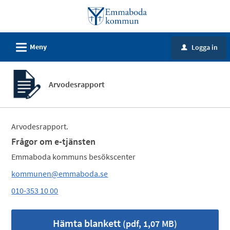
Välkommen
till
e-
L
Meny
Logga in
tjänster
u
-
Emmaboda
Arvodesrapport
kommun
Arvodesrapport.
Frågor om e-tjänsten
Emmaboda kommuns besökscenter
kommunen@emmaboda.se
010-353 10 00
Hämta blankett
(pdf, 1,07 MB)