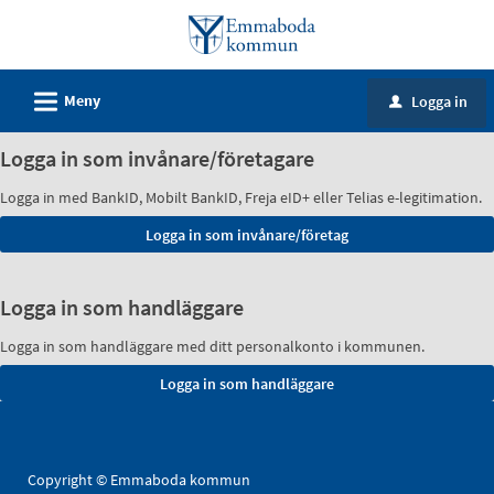
Välkommen
till
e-
L
Meny
Logga in
tjänster
u
-
Logga in som invånare/företagare
Emmaboda
kommun
Logga in med BankID, Mobilt BankID, Freja eID+ eller Telias e-legitimation.
Logga in som handläggare
Logga in som handläggare med ditt personalkonto i kommunen.
Copyright © Emmaboda kommun